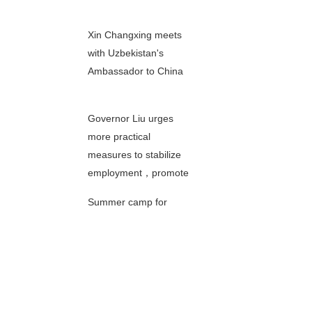
00秒
Xin Changxing meets
with Uzbekistan's
Ambassador to China
00秒
Governor Liu urges
more practical
measures to stabilize
00秒
employment，promote
entrepreneurship
Summer camp for
children's weight loss：
little chubby's
00秒
awakening
Jiangsu revs up
innovative development