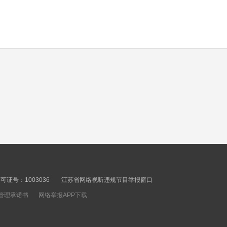
of fine chemical
00秒
industry
SMEs in Jiangsu post
revenue growth rate
higher than provincial
00秒
average
Hello Jiangsu
20260806
00秒
Jiangsu completes
58.8% of investment in
证号：1003036
江苏省网络视听违规节目举报窗口
provincial major
管理承诺书
网络举报APP下载
00秒
investment projects in
H1
Jiangsu poised to spur