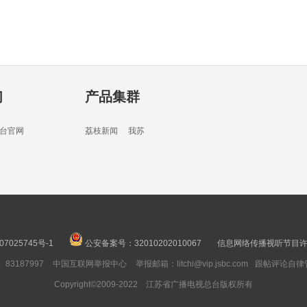
02分
们
产品集群
02分
台官网
荔枝新闻
我苏
16分
07025745号-1
公安备案号：32010202010067
信息网络传播视听节目许可
3187997
中国互联网举报中心
举报邮箱：litchi@vip.jsbc.com
跟帖评论自律
05分
Copyright©2009-2022 江苏省广播电视总台版权所有