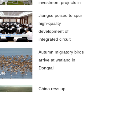
00秒
investment projects in
H1
Jiangsu poised to spur
high-quality
development of
00秒
integrated circuit
industry
Autumn migratory birds
arrive at wetland in
Dongtai
00秒
China revs up
construction of large-
scale scientific facilities
00秒
Summer fruits give
impetus to farmers'