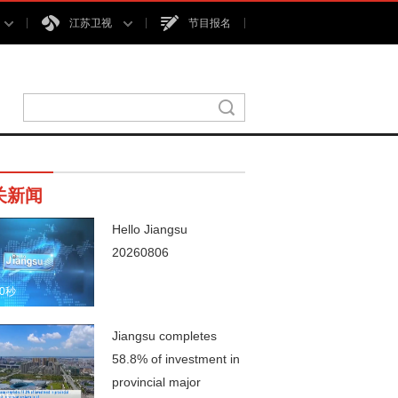
江苏卫视
节目报名
关新闻
Hello Jiangsu
20260806
00秒
Jiangsu completes
58.8% of investment in
provincial major