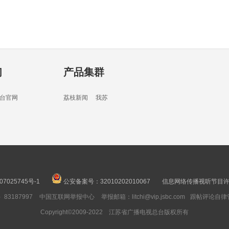
02分
们
产品集群
16分
台官网
荔枝新闻
我苏
02分
07025745号-1
公安备案号：32010202010067
信息网络传播视听节目许可
3187997
中国互联网举报中心
举报邮箱：litchi@vip.jsbc.com
跟帖评论自律
05分
Copyright©2009-2022 江苏省广播电视总台版权所有