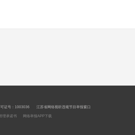
income growth
00秒
Hello Jiangsu
20260805
00秒
YRD Ecological
Integrated
Development
00秒
Demonstration Zone
releases half-year
Jiangsu poised to boost
economic report
computing power
证号：1003036
江苏省网络视听违规节目举报窗口
industry
管理承诺书
网络举报APP下载
00秒
Jiangsu reports rapid