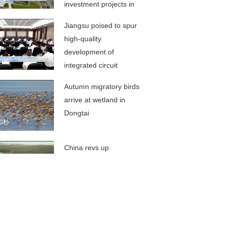
00秒
investment projects in
H1
Jiangsu poised to spur
high-quality
development of
00秒
integrated circuit
industry
Autumn migratory birds
arrive at wetland in
Dongtai
00秒
China revs up
construction of large-
scale scientific facilities
00秒
Summer fruits give
impetus to farmers'