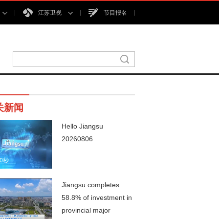
江苏卫视
节目报名
关新闻
Hello Jiangsu
20260806
00秒
Jiangsu completes
58.8% of investment in
provincial major