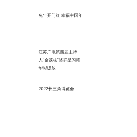
00秒
兔年开门红 幸福中国年
16秒
江苏广电第四届主持
人“金荔枝”奖群星闪耀
华彩绽放
31秒
2022长三角博览会
30秒
72：《隐身虎穴的将
军》（韩练成）城市版