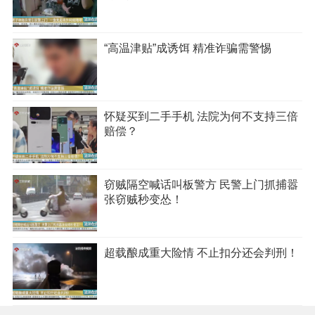
“高温津贴”成诱饵 精准诈骗需警惕
怀疑买到二手手机 法院为何不支持三倍
赔偿？
窃贼隔空喊话叫板警方 民警上门抓捕嚣
张窃贼秒变怂！
超载酿成重大险情 不止扣分还会判刑！