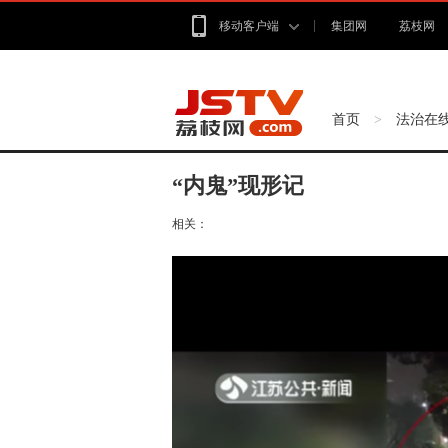
移动客户端
集团网
荔枝网
首页
法治在
>
“内鬼”现形记
相关：