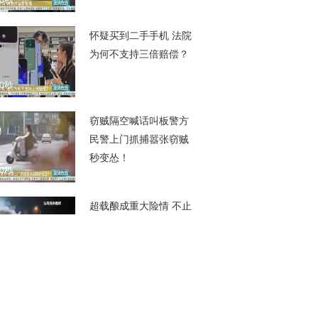
00秒
怀疑买到二手手机 法院
为何不支持三倍赔偿？
00秒
窃贼隔空喊话叫板警方
民警上门抓捕嚣张窃贼
秒变怂！
00秒
超载酿成重大险情 不止
扣分还会判刑！
00秒
八旬老人错来南京 民警
帮他平安回家