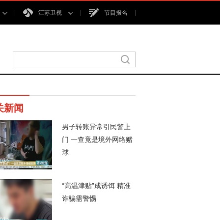
江苏卫视
节目报名
关新闻
男子转账异常引民警上
门 一查竟是境外网络赌
球
00秒
“高温津贴”成诱饵 精准
诈骗需警惕