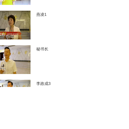
06秒
燕凌1
32秒
秘书长
47秒
李政成3
19秒
李鸿良