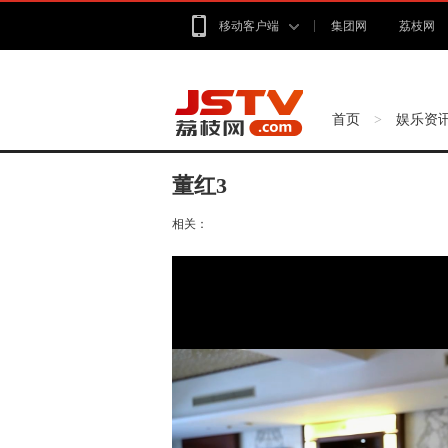
移动客户端
集团网
荔枝网
首页
娱乐资
>
董红3
相关：