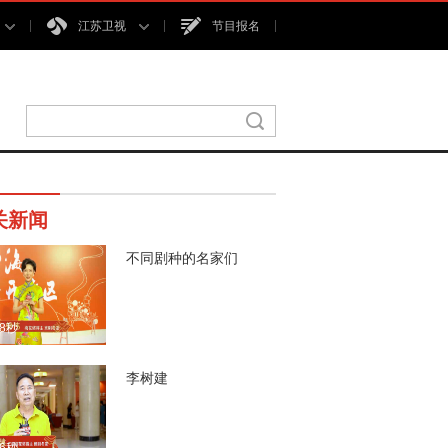
江苏卫视
节目报名
关新闻
不同剧种的名家们
38秒
李树建