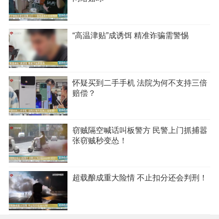
“高温津贴”成诱饵 精准诈骗需警惕
怀疑买到二手手机 法院为何不支持三倍
赔偿？
窃贼隔空喊话叫板警方 民警上门抓捕嚣
张窃贼秒变怂！
超载酿成重大险情 不止扣分还会判刑！