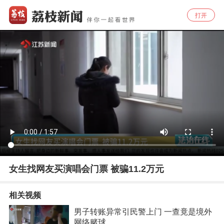
打开
女生找网友买演唱会门票 被骗11.2万元
相关视频
男子转账异常引民警上门 一查竟是境外
网络赌球