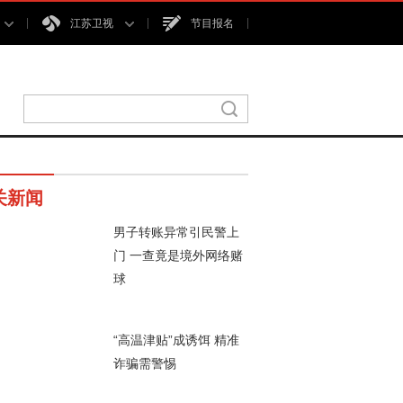
江苏卫视
节目报名
关新闻
男子转账异常引民警上
门 一查竟是境外网络赌
球
00秒
“高温津贴”成诱饵 精准
诈骗需警惕