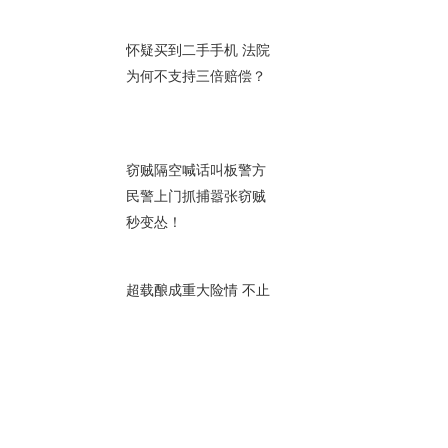
00秒
怀疑买到二手手机 法院
为何不支持三倍赔偿？
00秒
窃贼隔空喊话叫板警方
民警上门抓捕嚣张窃贼
秒变怂！
00秒
超载酿成重大险情 不止
扣分还会判刑！
00秒
八旬老人错来南京 民警
帮他平安回家