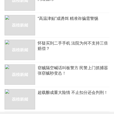
“高温津贴”成诱饵 精准诈骗需警惕
怀疑买到二手手机 法院为何不支持三倍
赔偿？
窃贼隔空喊话叫板警方 民警上门抓捕嚣
张窃贼秒变怂！
超载酿成重大险情 不止扣分还会判刑！