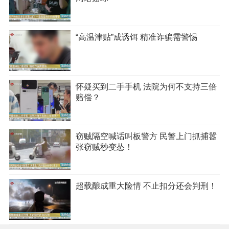
“高温津贴”成诱饵 精准诈骗需警惕
怀疑买到二手手机 法院为何不支持三倍
赔偿？
窃贼隔空喊话叫板警方 民警上门抓捕嚣
张窃贼秒变怂！
超载酿成重大险情 不止扣分还会判刑！