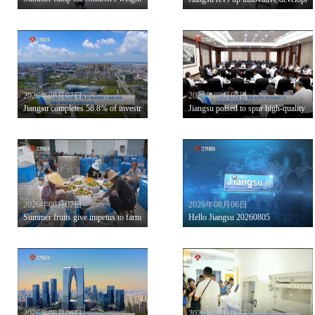
2026年08月07日
2026年08月07日
Jiangsu completes 58.8% of investment in provincial major investment projects in H1
Jiangsu poised to spur high-quality de
2026年08月07日
2026年08月06日
Summer fruits give impetus to farmers' income growth
Hello Jiangsu 20260805
2026年08月06日
2026年08月06日