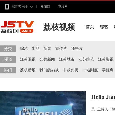
移动客户端
集团网
荔枝网
荔枝视频
首页
综艺
分类
综艺
出品
新闻
宣传片
预告片
频道
江苏卫视
公共新闻
江苏城市
江苏综艺
江苏影视
热门
荔枝后场
我们的挑战
非诚勿扰
一站到底
零距离
Hello Ji
主持人：徐