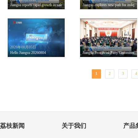
Jiangsu reports rapid growth in sales revenue of new growth driversinH1
Jiangsu explores new path for indepe
2026年08月05日
2026年08月05日
Hello Jiangsu 20260804
Jiangsu Provincial Party Committee h
1
2
3
4
荔枝新闻
关于我们
产品