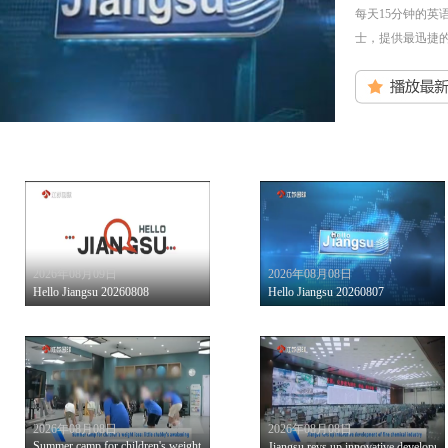
每天15分钟的
士，提供最迅捷
2026年08月09日
2026年08月08日
Hello Jiangsu 20260808
Hello Jiangsu 20260807
2026年08月08日
2026年08月08日
Summer camp for children's weight loss：little chubby's awakening
Jiangsu revs up innovative developmen