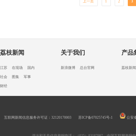
上一页
1
2
3
荔枝新闻
关于我们
产品
江苏
在现场
国内
新浪微博
总台官网
荔枝新闻
社会
图集
军事
财经
互联网新闻信息服务许可证：32120170003
苏ICP备07025745号-1
公安备案
违法和不良信息举报电话：（025）83187997
中国互联网举报