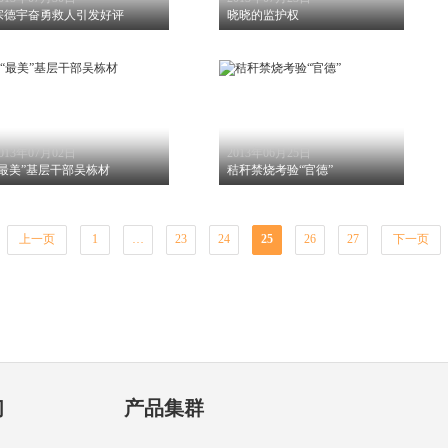
宗德宇奋勇救人引发好评
晓晓的监护权
013年07月02日
2013年06月25日
“最美”基层干部吴栋材
秸秆禁烧考验“官德”
上一页
1
…
23
24
25
26
27
下一页
们
产品集群