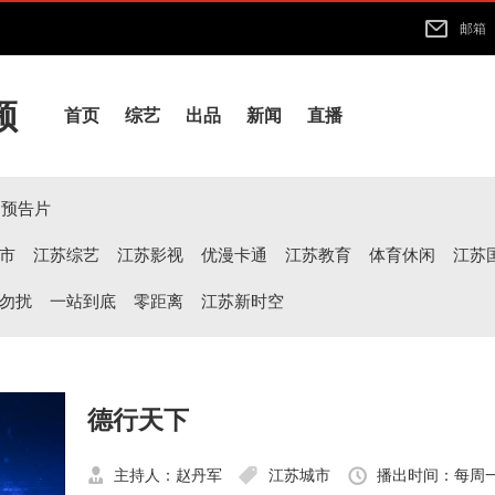
邮箱
频
首页
综艺
出品
新闻
直播
预告片
市
江苏综艺
江苏影视
优漫卡通
江苏教育
体育休闲
江苏
勿扰
一站到底
零距离
江苏新时空
德行天下
主持人：赵丹军
江苏城市
播出时间：每周一晚