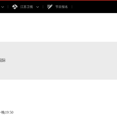
江苏卫视
节目报名
国际
19:50