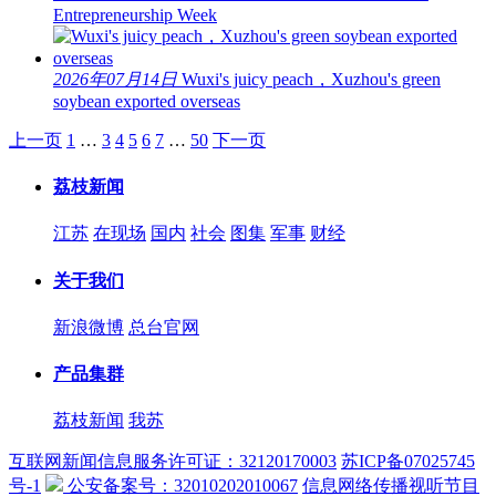
Entrepreneurship Week
2026年07月14日
Wuxi's juicy peach，Xuzhou's green
soybean exported overseas
上一页
1
…
3
4
5
6
7
…
50
下一页
荔枝新闻
江苏
在现场
国内
社会
图集
军事
财经
关于我们
新浪微博
总台官网
产品集群
荔枝新闻
我苏
互联网新闻信息服务许可证：32120170003
苏ICP备07025745
号-1
公安备案号：32010202010067
信息网络传播视听节目