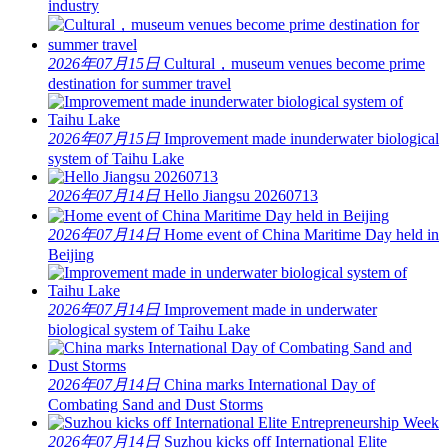
industry
2026年07月15日
Cultural，museum venues become prime
destination for summer travel
2026年07月15日
Improvement made inunderwater biological
system of Taihu Lake
2026年07月14日
Hello Jiangsu 20260713
2026年07月14日
Home event of China Maritime Day held in
Beijing
2026年07月14日
Improvement made in underwater
biological system of Taihu Lake
2026年07月14日
China marks International Day of
Combating Sand and Dust Storms
2026年07月14日
Suzhou kicks off International Elite