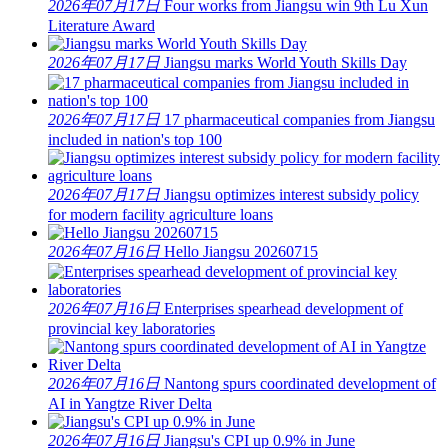
2026年07月17日
Four works from Jiangsu win 9th Lu Xun
Literature Award
2026年07月17日
Jiangsu marks World Youth Skills Day
2026年07月17日
17 pharmaceutical companies from Jiangsu
included in nation's top 100
2026年07月17日
Jiangsu optimizes interest subsidy policy
for modern facility agriculture loans
2026年07月16日
Hello Jiangsu 20260715
2026年07月16日
Enterprises spearhead development of
provincial key laboratories
2026年07月16日
Nantong spurs coordinated development of
AI in Yangtze River Delta
2026年07月16日
Jiangsu's CPI up 0.9% in June