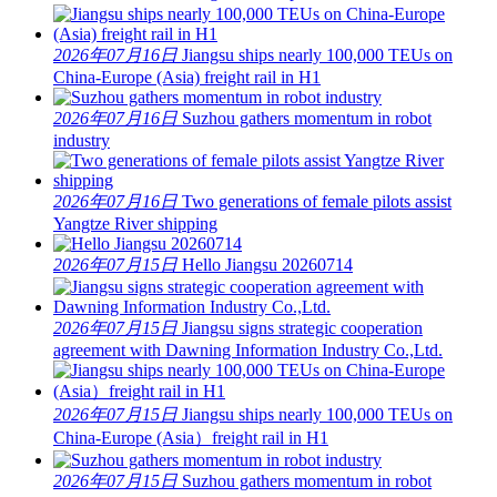
2026年07月16日
Jiangsu ships nearly 100,000 TEUs on
China-Europe (Asia) freight rail in H1
2026年07月16日
Suzhou gathers momentum in robot
industry
2026年07月16日
Two generations of female pilots assist
Yangtze River shipping
2026年07月15日
Hello Jiangsu 20260714
2026年07月15日
Jiangsu signs strategic cooperation
agreement with Dawning Information Industry Co.,Ltd.
2026年07月15日
Jiangsu ships nearly 100,000 TEUs on
China-Europe (Asia）freight rail in H1
2026年07月15日
Suzhou gathers momentum in robot