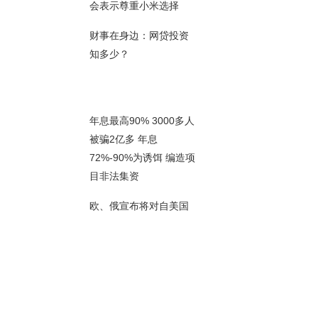
00秒
会表示尊重小米选择
财事在身边：网贷投资
知多少？
00秒
年息最高90% 3000多人
被骗2亿多 年息
72%-90%为诱饵 编造项
00秒
目非法集资
欧、俄宣布将对自美国
进口部分产品加征关税
00秒
美国商界团体呼吁国会
加强对美贸易政策监督