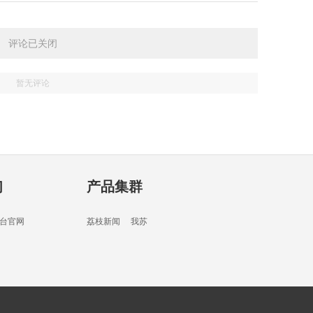
02分
评论已关闭
暂无评论
01分
们
产品集群
02分
台官网
荔枝新闻
我苏
01分