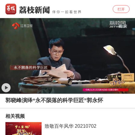
打开
郭晓峰演绎“永不陨落的科学巨匠”郭永怀
相关视频
致敬百年风华 20210702