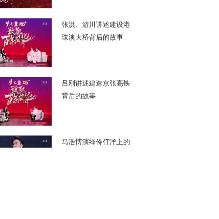
00秒
张洪、游川讲述建设港
珠澳大桥背后的故事
00秒
吕刚讲述建造京张高铁
背后的故事
00秒
马浩博演绎伶仃洋上的
工程奇迹
00秒
于毅演绎续写“百年京
张”传奇