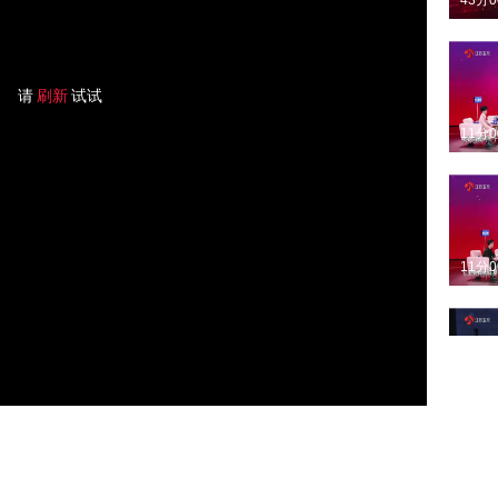
43分
请
刷新
试试
11分
11分
04分