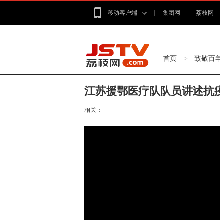
移动客户端
集团网
荔枝网
首页
致敬百
>
江苏援鄂医疗队队员讲述抗
相关：