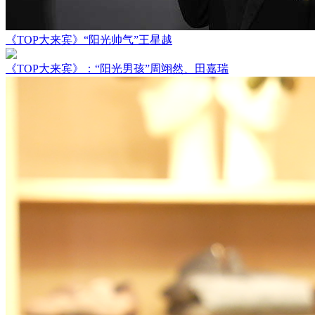
《TOP大来宾》“阳光帅气”王星越
《TOP大来宾》：“阳光男孩”周翊然、田嘉瑞