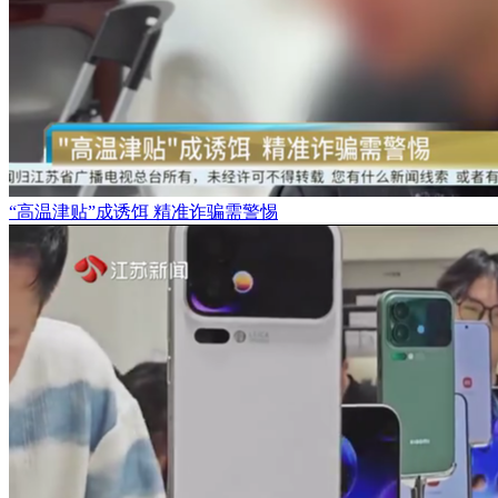
“高温津贴”成诱饵 精准诈骗需警惕