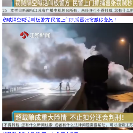
窃贼隔空喊话叫板警方 民警上门抓捕嚣张窃贼秒变怂！