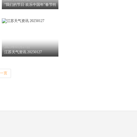
老街年味足
“我们的节日·欢乐中国年”春节特别节目1月28日上线
2025年01月27日
安全知识要牢记！
江苏天气资讯 20250127
一页