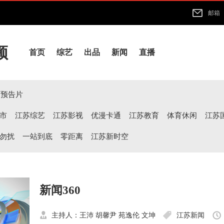
邮箱
频
首页
综艺
出品
新闻
直播
预告片
市
江苏综艺
江苏影视
优漫卡通
江苏教育
体育休闲
江苏
勿扰
一站到底
零距离
江苏新时空
新闻360
主持人：王沛 胡馨尹 苑逸伦 文坤
江苏新闻