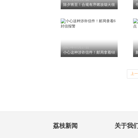
除夕将至！合规有序燃放烟火很重要
2025年01月27日
2
小心这种涉诈信件！邮局拿着6封信报警
上一
荔枝新闻
关于我