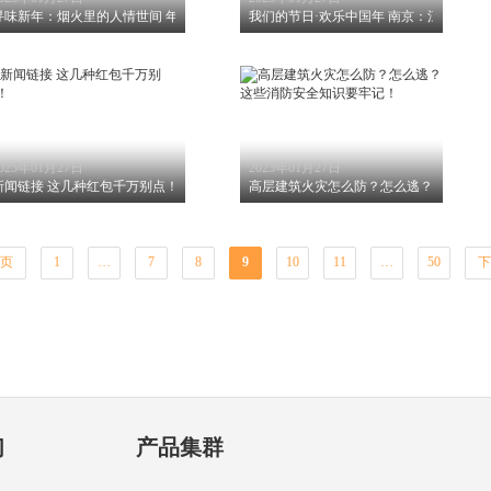
寻味新年：烟火里的人情世间 年味是旧时光里幸福的定格
我们的节日·欢乐中国年 南京：江宁土桥
025年01月27日
2025年01月27日
新闻链接 这几种红包千万别点！
高层建筑火灾怎么防？怎么逃？这些消防
页
1
…
7
8
9
10
11
…
50
下
们
产品集群