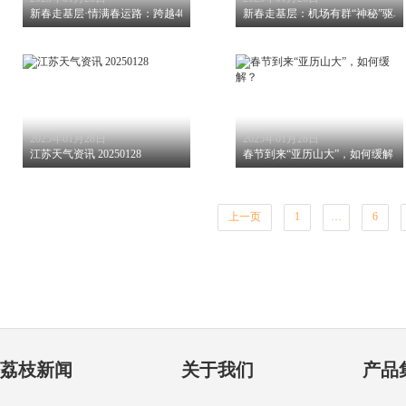
新春走基层·情满春运路：跨越4000公里的回家行囊 异乡“充电”收获良多 返乡“
新春走基层：机场有群“神秘”驱鸟
2025年01月28日
2025年01月28日
江苏天气资讯 20250128
春节到来“亚历山大”，如何缓解？
上一页
1
…
6
荔枝新闻
关于我们
产品