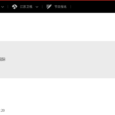
江苏卫视
节目报名
国际
20