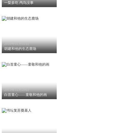
一梨多吃 鸬鸟没事
2016年01月01日
胡建和他的生态鹿场
2015年12月29日
白首童心——童敬和他的画