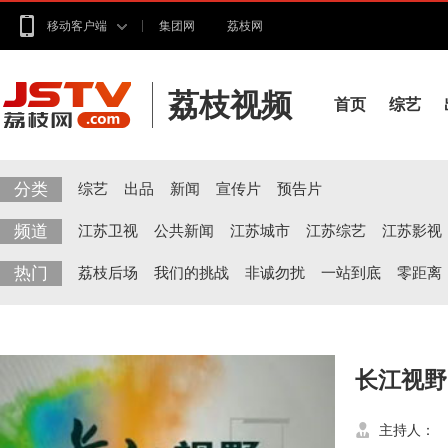
移动客户端
集团网
荔枝网
荔枝视频
首页
综艺
分类
综艺
出品
新闻
宣传片
预告片
频道
江苏卫视
公共新闻
江苏城市
江苏综艺
江苏影视
热门
荔枝后场
我们的挑战
非诚勿扰
一站到底
零距离
长江视野
主持人：