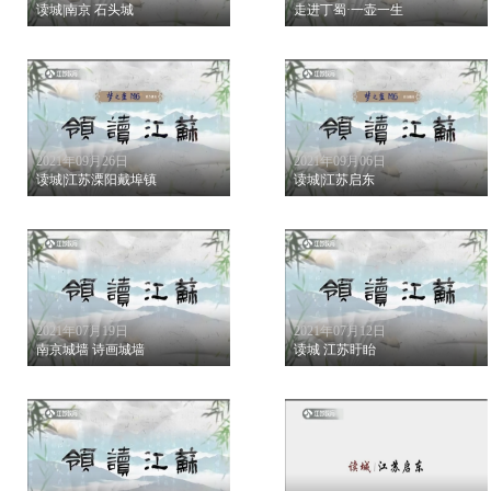
读城|南京 石头城
走进丁蜀·一壶一生
2021年09月26日
2021年09月06日
读城|江苏溧阳戴埠镇
读城|江苏启东
2021年07月19日
2021年07月12日
南京城墙 诗画城墙
读城 江苏盱眙