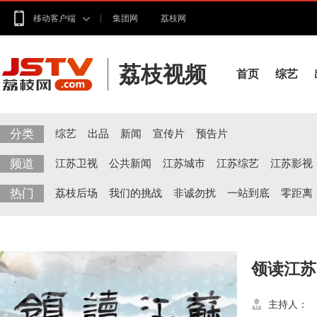
移动客户端
集团网
荔枝网
荔枝视频
首页
综艺
分类
综艺
出品
新闻
宣传片
预告片
频道
江苏卫视
公共新闻
江苏城市
江苏综艺
江苏影视
热门
荔枝后场
我们的挑战
非诚勿扰
一站到底
零距离
领读江苏
主持人：