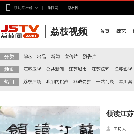
移动客户端
集团网
荔枝网
荔枝视频
首页
综艺
分类
综艺
出品
新闻
宣传片
预告片
频道
江苏卫视
公共新闻
江苏城市
江苏综艺
江苏影视
热门
荔枝后场
我们的挑战
非诚勿扰
一站到底
零距离
领读江苏
主持人：