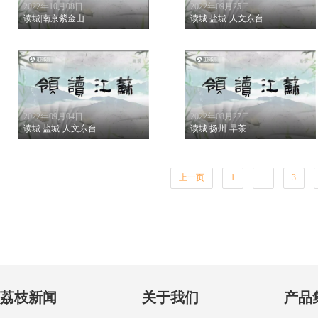
2022年10月08日
2022年09月25日
读城|南京紫金山
读城 盐城·人文东台
2022年09月04日
2022年08月27日
读城 盐城·人文东台
读城 扬州·早茶
上一页
1
…
3
荔枝新闻
关于我们
产品