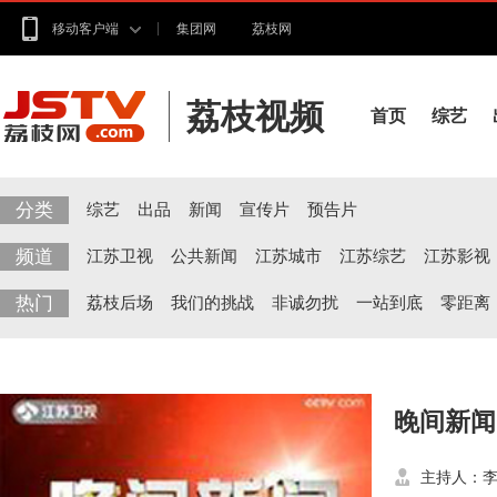
移动客户端
集团网
荔枝网
荔枝视频
首页
综艺
分类
综艺
出品
新闻
宣传片
预告片
频道
江苏卫视
公共新闻
江苏城市
江苏综艺
江苏影视
热门
荔枝后场
我们的挑战
非诚勿扰
一站到底
零距离
晚间新闻
主持人：