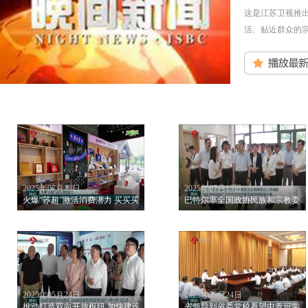
这是江苏卫视推出
活、贴近群众的宗
2025年07月13日
2025年07月13日
火爆“苏超”激活消费潜力 买买买！足球经济“足够”精彩
巴特尔率全国政协民族和宗教委员
2025年05月24日
2025年05月24日
推动打造双向开放枢纽 加快建设具有国际影响力的“一带一路”交汇点 苏辉率
省领导到省委党校看望中青班学员