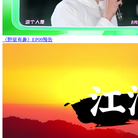
《野挺有趣》EP09预告