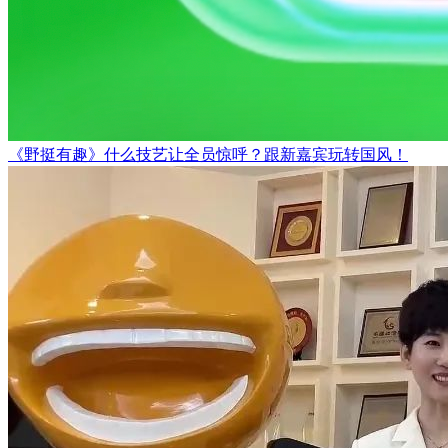
《野挺有趣》什么技艺让全员惊呼？跟新嘉宾玩转国风！