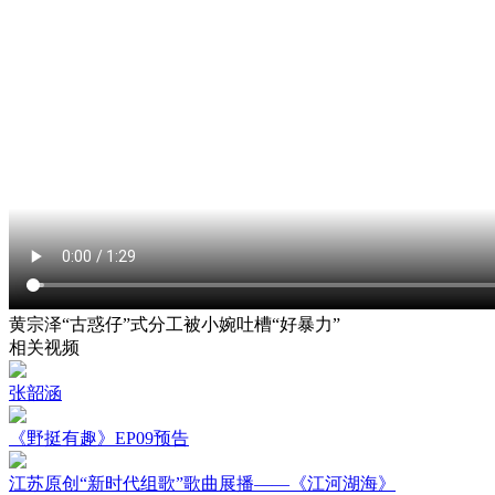
黄宗泽“古惑仔”式分工被小婉吐槽“好暴力”
相关视频
张韶涵
《野挺有趣》EP09预告
江苏原创“新时代组歌”歌曲展播——《江河湖海》