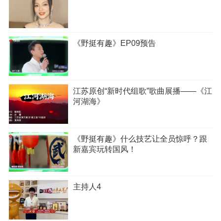
《野挺有趣》EP09预告
江苏原创“新时代组歌”歌曲展播——《江
河湖海》
《野挺有趣》什么技艺让全员惊呼？跟
新嘉宾玩转国风！
主持人4