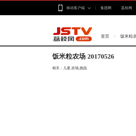
移动客户端
集团网
荔枝网
首页
饭米粒
>
饭米粒农场 20170526
相关：
儿童,农场,挑战