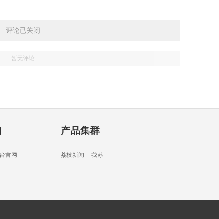
45分
评论已关闭
暂无评论
49分
们
产品集群
45分
台官网
荔枝新闻
我苏
01分