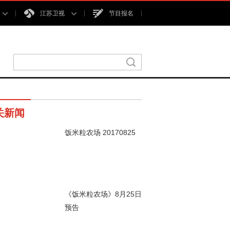
江苏卫视
节目报名
关新闻
饭米粒农场 20170825
00秒
《饭米粒农场》8月25日
预告