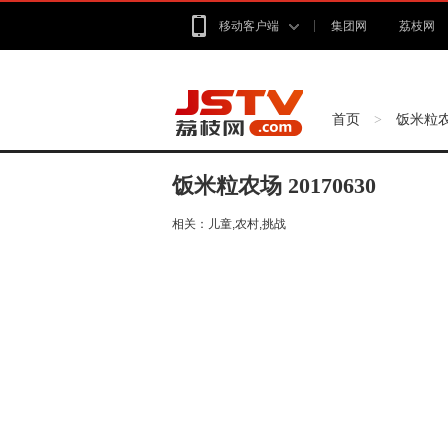
移动客户端
集团网
荔枝网
首页
饭米粒
>
饭米粒农场 20170630
相关：
儿童,农村,挑战