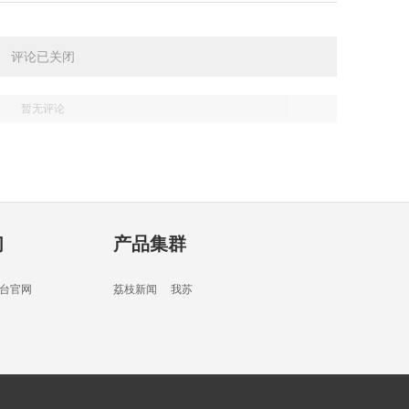
45分
评论已关闭
暂无评论
49分
们
产品集群
45分
台官网
荔枝新闻
我苏
01分