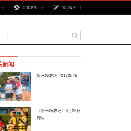
江苏卫视
节目报名
关新闻
饭米粒农场 20170825
00秒
《饭米粒农场》8月25日
预告