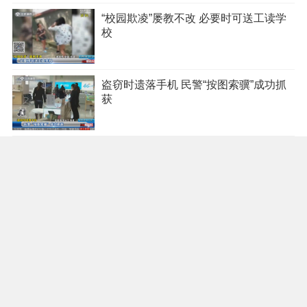
“校园欺凌”屡教不改 必要时可送工读学
校
盗窃时遗落手机 民警“按图索骥”成功抓
获