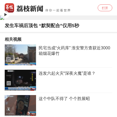
打开
发生车祸后顶包 “默契配合”仅用5秒
相关视频
民宅当成“火药库” 淮安警方查获近3000
箱烟花爆竹
连发六起火灾“深夜火魔”是谁？
这个中队不得了 个个胜展昭