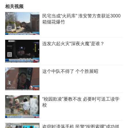
相关视频
民宅当成“火药库” 淮安警方查获近3000
箱烟花爆竹
连发六起火灾“深夜火魔”是谁？
这个中队不得了 个个胜展昭
“校园欺凌”屡教不改 必要时可送工读学
校
盗窃时遗落手机 民警“按图索骥”成功抓