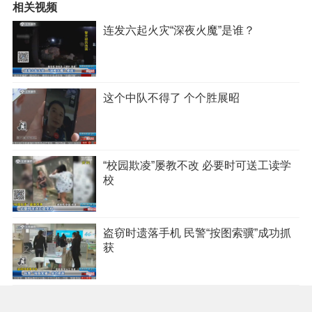
相关视频
连发六起火灾“深夜火魔”是谁？
这个中队不得了 个个胜展昭
“校园欺凌”屡教不改 必要时可送工读学
校
盗窃时遗落手机 民警“按图索骥”成功抓
获