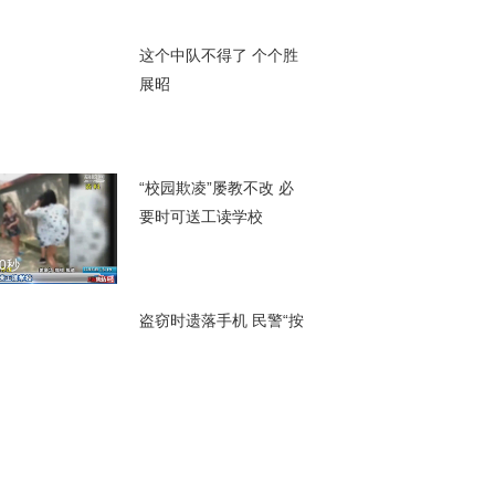
00秒
这个中队不得了 个个胜
展昭
00秒
“校园欺凌”屡教不改 必
要时可送工读学校
00秒
盗窃时遗落手机 民警“按
图索骥”成功抓获
00秒
纠结劫匪持刀抢劫 逃跑
3小时后落法网