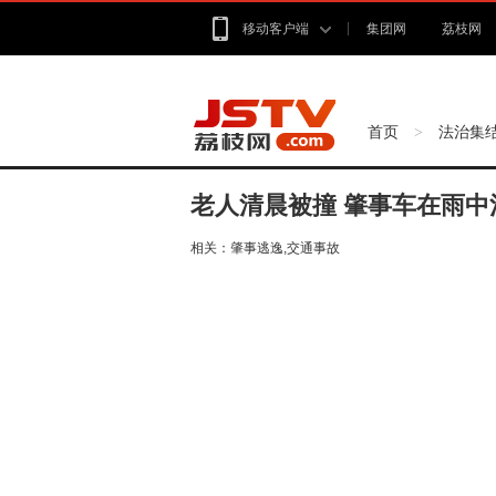
移动客户端
集团网
荔枝网
首页
法治集
>
老人清晨被撞 肇事车在雨中
相关：
肇事逃逸,交通事故