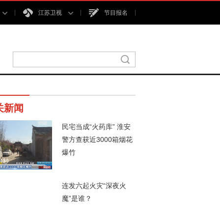
江苏卫视
节目报名
关新闻
民宅当成“火药库” 淮安
警方查获近3000箱烟花
爆竹
54秒
连发六起火灾“深夜火
魔”是谁？