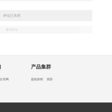
03分
评论已关闭
暂无评论
03分
们
产品集群
05分
台官网
荔枝新闻
我苏
07分