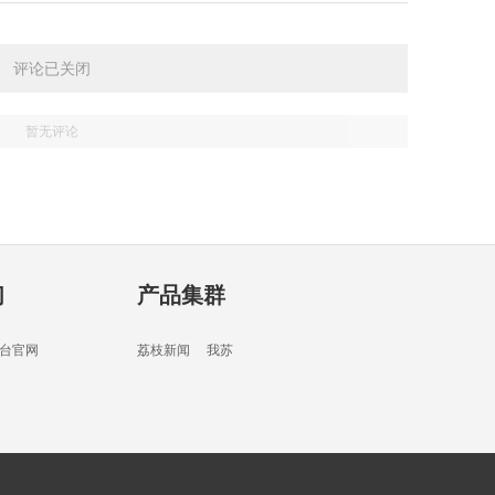
03分
评论已关闭
暂无评论
03分
们
产品集群
05分
台官网
荔枝新闻
我苏
07分