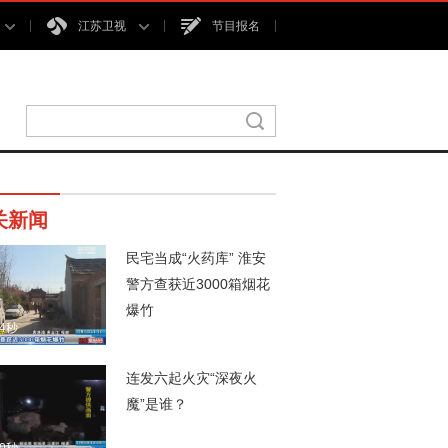
江苏卫视
节目报名
关新闻
民宅当成“火药库” 淮安
警方查获近3000箱烟花
爆竹
54秒
连发六起火灾“深夜火
魔”是谁？