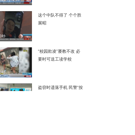
00秒
这个中队不得了 个个胜
展昭
00秒
“校园欺凌”屡教不改 必
要时可送工读学校
00秒
盗窃时遗落手机 民警“按
图索骥”成功抓获
00秒
纠结劫匪持刀抢劫 逃跑
3小时后落法网