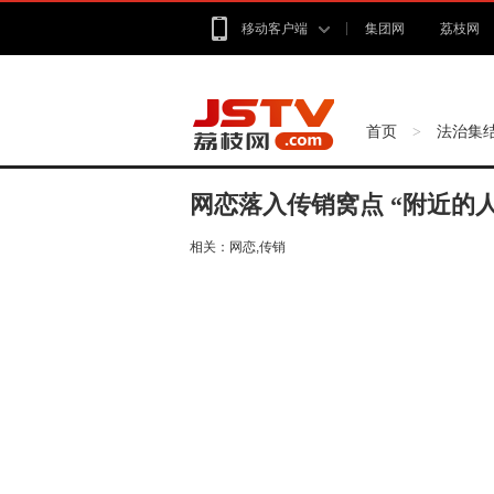
移动客户端
集团网
荔枝网
首页
法治集
>
网恋落入传销窝点 “附近的
相关：
网恋,传销