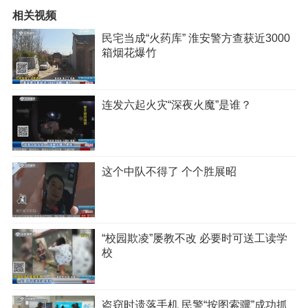
相关视频
民宅当成“火药库” 淮安警方查获近3000
箱烟花爆竹
连发六起火灾“深夜火魔”是谁？
这个中队不得了 个个胜展昭
“校园欺凌”屡教不改 必要时可送工读学
校
盗窃时遗落手机 民警“按图索骥”成功抓