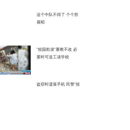
00秒
这个中队不得了 个个胜
展昭
00秒
“校园欺凌”屡教不改 必
要时可送工读学校
00秒
盗窃时遗落手机 民警“按
图索骥”成功抓获
00秒
纠结劫匪持刀抢劫 逃跑
3小时后落法网