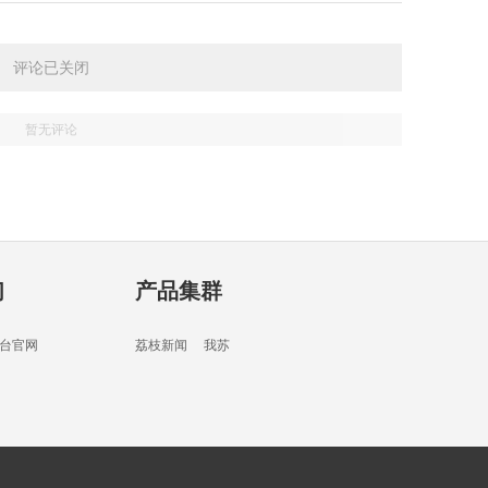
03分
评论已关闭
暂无评论
03分
们
产品集群
05分
台官网
荔枝新闻
我苏
07分