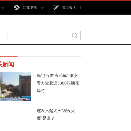
江苏卫视
节目报名
关新闻
民宅当成“火药库” 淮安
警方查获近3000箱烟花
爆竹
54秒
连发六起火灾“深夜火
魔”是谁？