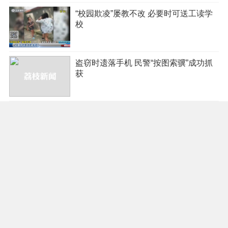
“校园欺凌”屡教不改 必要时可送工读学
校
盗窃时遗落手机 民警“按图索骥”成功抓
获