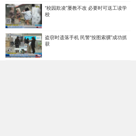
“校园欺凌”屡教不改 必要时可送工读学
校
盗窃时遗落手机 民警“按图索骥”成功抓
获