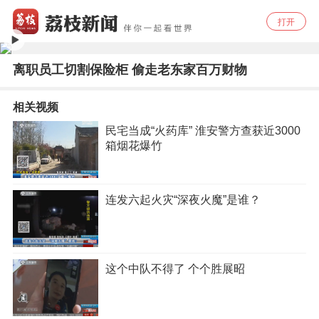
打开
离职员工切割保险柜 偷走老东家百万财物
相关视频
民宅当成“火药库” 淮安警方查获近3000
箱烟花爆竹
连发六起火灾“深夜火魔”是谁？
这个中队不得了 个个胜展昭