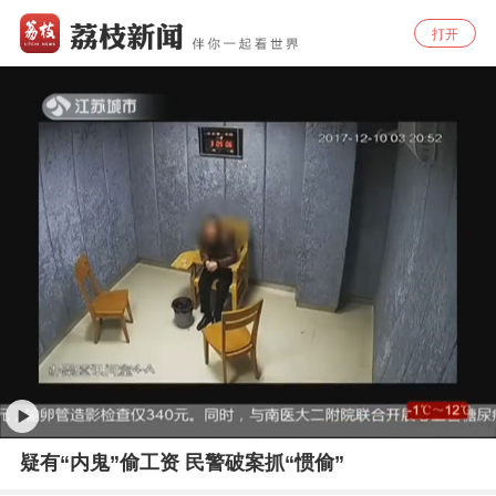
打开
疑有“内鬼”偷工资 民警破案抓“惯偷”