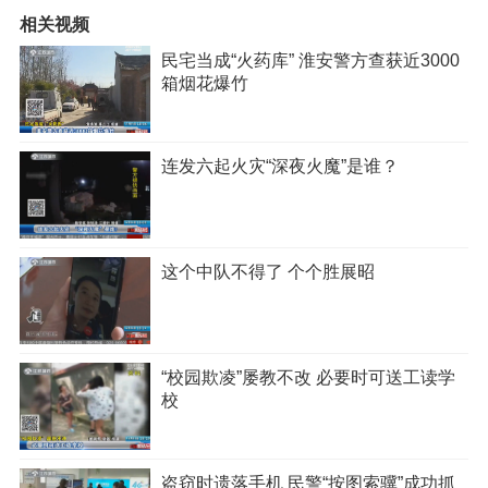
相关视频
民宅当成“火药库” 淮安警方查获近3000
箱烟花爆竹
连发六起火灾“深夜火魔”是谁？
这个中队不得了 个个胜展昭
“校园欺凌”屡教不改 必要时可送工读学
校
盗窃时遗落手机 民警“按图索骥”成功抓