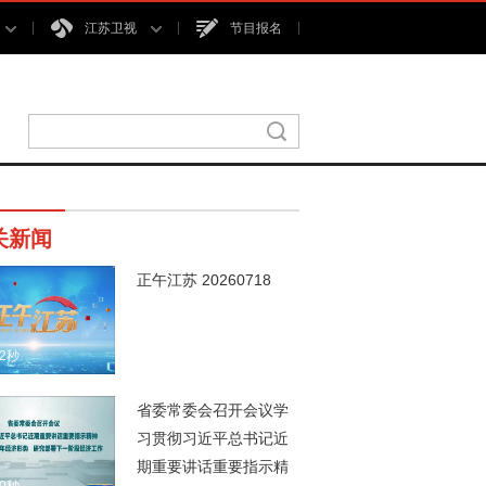
江苏卫视
节目报名
关新闻
正午江苏 20260718
02秒
省委常委会召开会议学
习贯彻习近平总书记近
期重要讲话重要指示精