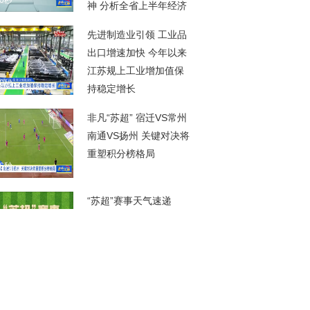
00秒
神 分析全省上半年经济
形势 研究部署下一阶段
先进制造业引领 工业品
经济工作
出口增速加快 今年以来
江苏规上工业增加值保
00秒
持稳定增长
非凡“苏超” 宿迁VS常州
南通VS扬州 关键对决将
重塑积分榜格局
06秒
“苏超”赛事天气速递
00秒
联合国总部刮起足球
风！江苏广电总台世界