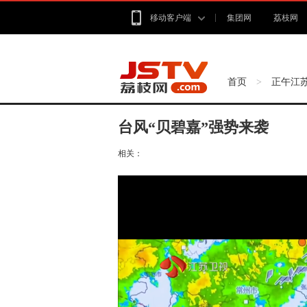
移动客户端
集团网
荔枝网
首页
正午江
>
台风“贝碧嘉”强势来袭
相关：