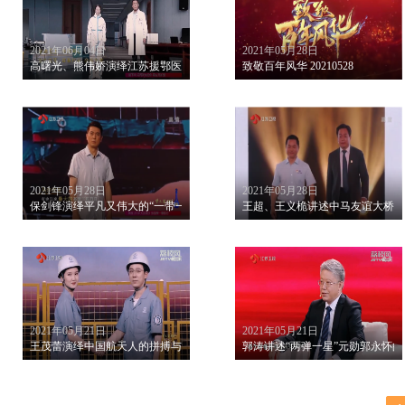
2021年06月04日
2021年05月28日
高曙光、熊伟娇演绎江苏援鄂医疗队的抗疫精神
致敬百年风华 20210528
2021年05月28日
2021年05月28日
保剑锋演绎平凡又伟大的“一带一路”建设者
王超、王义桅讲述中马友谊大桥建
2021年05月21日
2021年05月21日
王茂蕾演绎中国航天人的拼搏与追求
郭涛讲述“两弹一星”元勋郭永怀