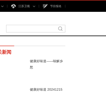
江苏卫视
节目报名
关新闻
健康好味道——味解乡
愁
00秒
健康好味道 20241215