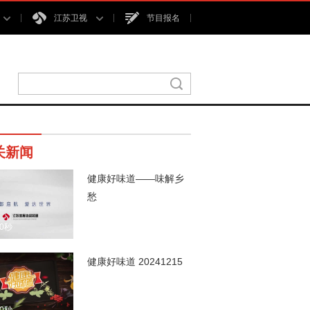
江苏卫视
节目报名
关新闻
健康好味道——味解乡
愁
00秒
健康好味道 20241215