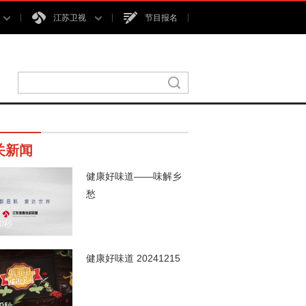
江苏卫视
节目报名
关新闻
健康好味道——味解乡
愁
00秒
健康好味道 20241215