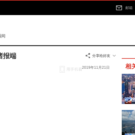
邮箱
播间
诸报端
分享给好友
相
2019年11月21日
02分