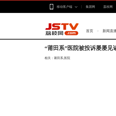
移动客户端
集团网
荔枝网
首页
新闻直
>
“莆田系”医院被投诉屡屡见
相关：
莆田系,医院