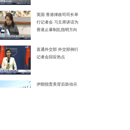
00秒
英国 香港律政司司长举
行记者会 习主席讲话为
香港止暴制乱指明方向
00秒
直通外交部 外交部例行
记者会回应热点
00秒
伊朗指责美背后鼓动示
威 提出抗议
00秒
伊朗 鲁哈尼：伊朗挫败
敌人“捣乱”阴谋