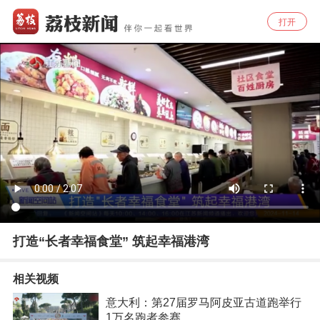
打开
打造“长者幸福食堂” 筑起幸福港湾
相关视频
意大利：第27届罗马阿皮亚古道跑举行
1万名跑者参赛