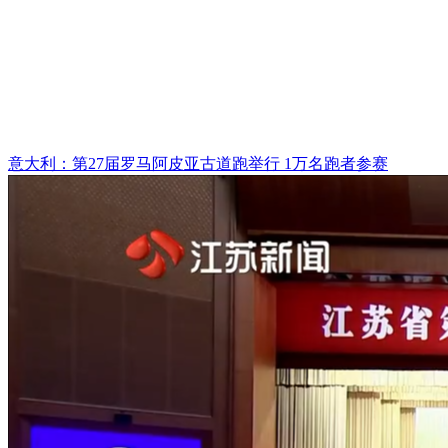
意大利：第27届罗马阿皮亚古道跑举行 1万名跑者参赛