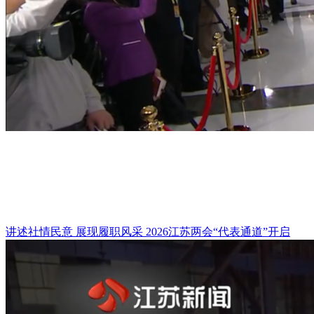
讲述社情民意 展现履职风采 2026江苏两会“代表通道”开启